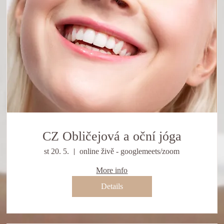
CZ Obličejová a oční jóga
st 20. 5.
online živě - googlemeets/zoom
More info
Details